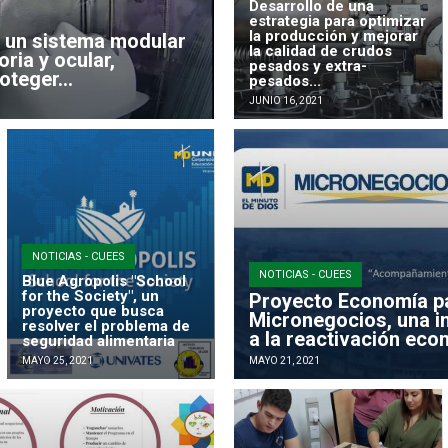
Desarrollo de una
estrategia para optimizar
la producción y mejorar
e un sistema modular
la calidad de crudos
ria y ocular,
pesados y extra-
teger...
pesados...
JUNIO 16, 2021
NOTICIAS - CUEES
NOTICIAS - CUEES
Blue Agropolis "School
for the Society", un
Proyecto Economía pa
proyecto que busca
Micronegocios, una in
resolver el problema de
a la reactivación ec
seguridad alimentaria
MAYO 25, 2021
MAYO 21, 2021