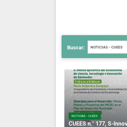
Buscar:
NOTICIAS - CUEES
CUEES n.° 177, S-Inno