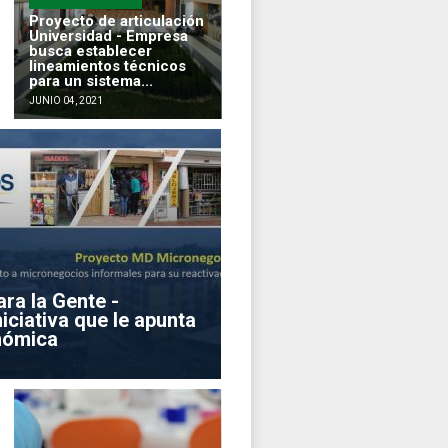
Proyecto de articulación
Universidad - Empresa
busca establecer
lineamientos técnicos
para un sistema...
JUNIO 04, 2021
ra la Gente -
iciativa que le apunta
onómica