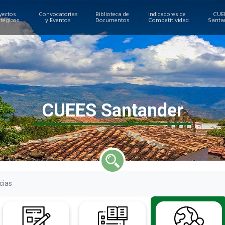
yectos
Convocatorias
Biblioteca de
Indicadores de
CUE
atégicos
y Eventos
Documentos
Competitividad
Santa
CUEES Santander
cias