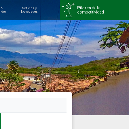
ES
Noticias y
Pilares
de la
nder
Novedades
competitividad