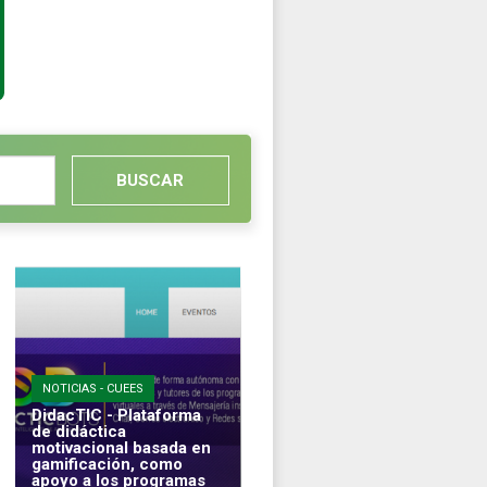
BUSCAR
NOTICIAS - CUEES
DidacTIC - Plataforma
de didáctica
motivacional basada en
gamificación, como
apoyo a los programas