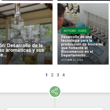
NOTICIAS - CUEES
Desarrollo de una
tecnología para la
producción de bioceras
ón: Desarrollo de la
que fomente el
tas aromáticas y sus
Biocomercio en el
...
Departamento...
OCTUBRE 22, 2020
1
2
3
4