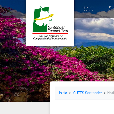
Quiénes
Pro
somos
Estr
Historia
Alcances y Logros
Miembros
Estructura
Inicio
CUEES Santander
Noti