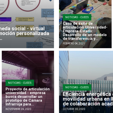
NOTICIAS - CUEES
Caso de éxito de
articulación Universidad-
da social - virtual
Empresa-Estado:
omoción personalizada
Desarrollo de un modelo
..
de transferencia y...
FEBRERO 04, 2021
NOTICIAS - CUEES
NOTICIAS - CUEES
Proyecto de articulación
universidad - empresa
Eficiencia energética
busca desarrollar un
movilidad urbana en 
prototipo de Cámara
de colaboración aca
Infrarroja para...
NOVIEMBRE 26, 2020
OCTUBRE 30, 2020