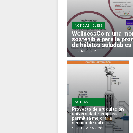
NOTICIAS - CUEES
WellnessCoin: una mone
sostenible para la pr
de hábitos saludables.
FEBRERO 16, 2021
NOTICIAS - CUEES
Proyecto de articulación
universidad - empresa
permitirá mejorar el
secado de café
NOVIEMBRE 26, 2020