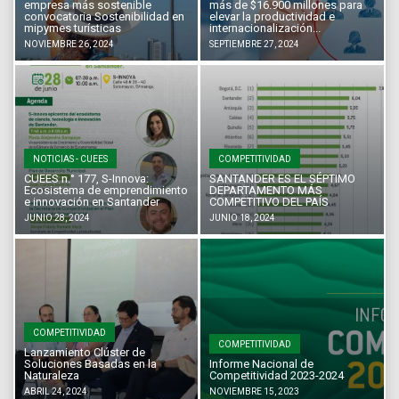
empresa más sostenible
más de $16.900 millones para
convocatoria Sostenibilidad en
elevar la productividad e
mipymes turísticas
internacionalización...
NOVIEMBRE 26, 2024
SEPTIEMBRE 27, 2024
NOTICIAS - CUEES
COMPETITIVIDAD
CUEES n.° 177, S-Innova:
SANTANDER ES EL SÉPTIMO
Ecosistema de emprendimiento
DEPARTAMENTO MÁS
e innovación en Santander
COMPETITIVO DEL PAÍS
JUNIO 28, 2024
JUNIO 18, 2024
COMPETITIVIDAD
COMPETITIVIDAD
Lanzamiento Clúster de
Soluciones Basadas en la
Informe Nacional de
Naturaleza
Competitividad 2023-2024
ABRIL 24, 2024
NOVIEMBRE 15, 2023