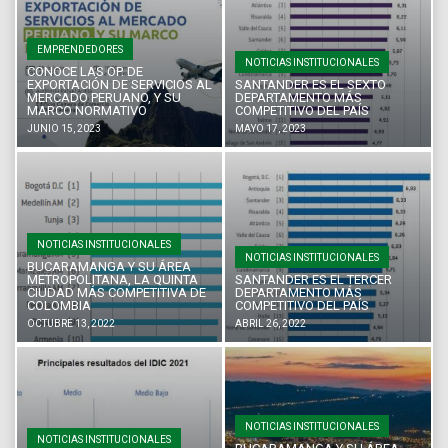
EMPRENDEDORES
NOTICIAS INSTITUCIONALES
CONOCE LAS OP. DE
EXPORTACIÓN DE SERVICIOS AL
SANTANDER ES EL SEXTO
MERCADO PERUANO, Y SU
DEPARTAMENTO MÁS
MARCO NORMATIVO
COMPETITIVO DEL PAÍS
JUNIO 15, 2023
MAYO 17, 2023
NOTICIAS INSTITUCIONALES
NOTICIAS INSTITUCIONALES
BUCARAMANGA Y SU ÁREA
METROPOLITANA, LA QUINTA
SANTANDER ES EL TERCER
CIUDAD MÁS COMPETITIVA DE
DEPARTAMENTO MÁS
COLOMBIA
COMPETITIVO DEL PAÍS
OCTUBRE 13, 2022
ABRIL 26, 2022
NOTICIAS INSTITUCIONALES
NOTICIAS INSTITUCIONALES