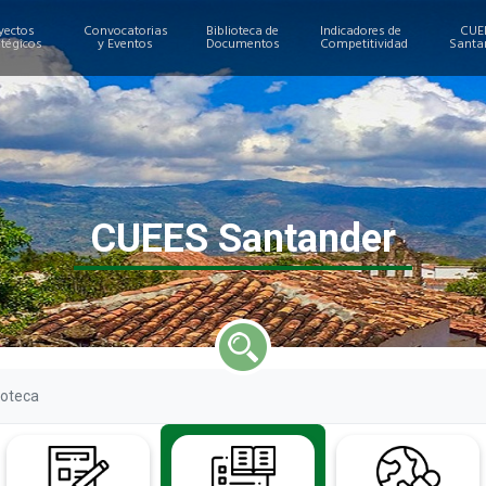
yectos
Convocatorias
Biblioteca de
Indicadores de
CUE
atégicos
y Eventos
Documentos
Competitividad
Santa
CUEES Santander
ioteca