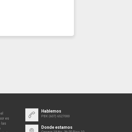
Hablemos
el
PBX (607) 6527000
bor es
 las
Donde estamos
e
Carrera 19 No. 36-20 Piso 10