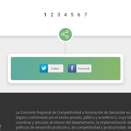
1
2
3
4
5
6
7
La Comisión Regional de Competitividad e Innovación de Santander es 
órgano conformado por el sector privado, público y académico, cuya la
coordinar y articular, al interior del departamento, la implementación de
políticas de desarrollo productivo, de competitividad y productividad, d