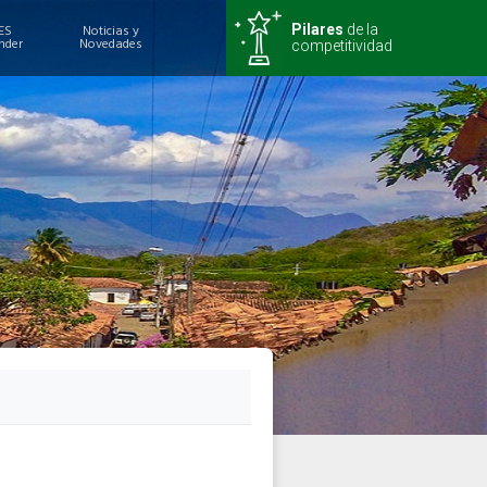
ES
Noticias y
Pilares
de la
nder
Novedades
competitividad