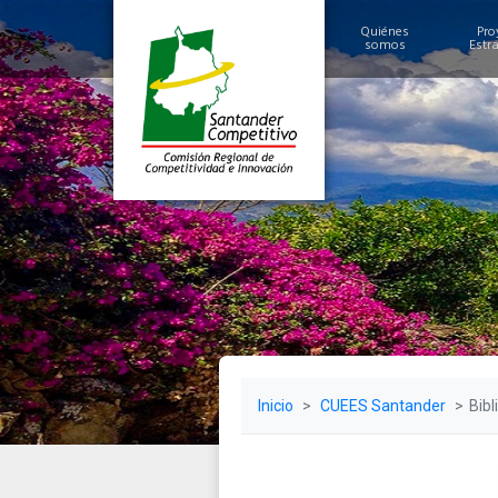
Quiénes
Pro
somos
Estr
Historia
Alcances y Logros
Miembros
Estructura
Inicio
CUEES Santander
Bibl