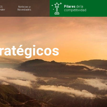
ES
Noticias y
Pilares
de la
nder
Novedades
competitividad
ratégicos