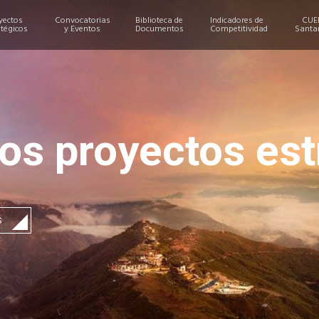
yectos
Convocatorias
Biblioteca de
Indicadores de
CUE
atégicos
y Eventos
Documentos
Competitividad
Santa
os proyectos est
S