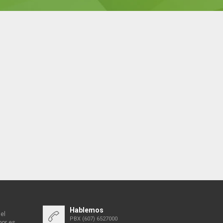
Hablemos
el
PBX (607) 6527000
bor es