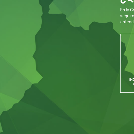
En la C
seguimi
entende
ÍN