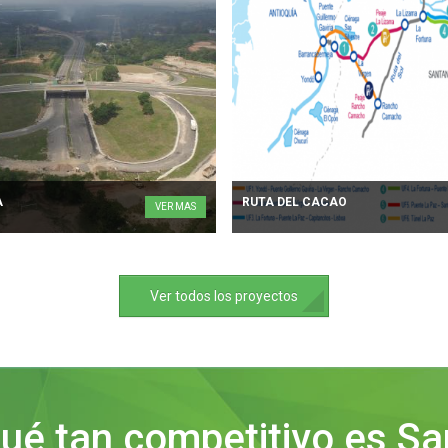
A
RUTA DEL CACAO
VER MAS
Ver todos los proyectos
ué tan competitivo es S