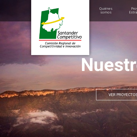
Quiénes
Pro
somos
Estr
Historia
Alcances y Logros
Miembros
Nuestr
Estructura
VER PROYECTO