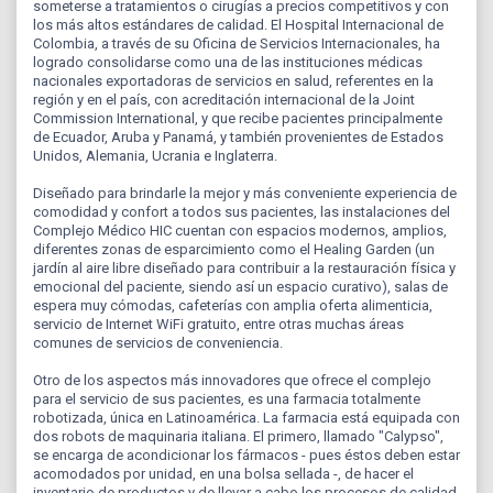
someterse a tratamientos o cirugías a precios competitivos y con
los más altos estándares de calidad. El Hospital Internacional de
Colombia, a través de su Oficina de Servicios Internacionales, ha
logrado consolidarse como una de las instituciones médicas
nacionales exportadoras de servicios en salud, referentes en la
región y en el país, con acreditación internacional de la Joint
Commission International, y que recibe pacientes principalmente
de Ecuador, Aruba y Panamá, y también provenientes de Estados
Unidos, Alemania, Ucrania e Inglaterra.
Diseñado para brindarle la mejor y más conveniente experiencia de
comodidad y confort a todos sus pacientes, las instalaciones del
Complejo Médico HIC cuentan con espacios modernos, amplios,
diferentes zonas de esparcimiento como el Healing Garden (un
jardín al aire libre diseñado para contribuir a la restauración física y
emocional del paciente, siendo así un espacio curativo), salas de
espera muy cómodas, cafeterías con amplia oferta alimenticia,
servicio de Internet WiFi gratuito, entre otras muchas áreas
comunes de servicios de conveniencia.
Otro de los aspectos más innovadores que ofrece el complejo
para el servicio de sus pacientes, es una farmacia totalmente
robotizada, única en Latinoamérica. La farmacia está equipada con
dos robots de maquinaria italiana. El primero, llamado "Calypso",
se encarga de acondicionar los fármacos - pues éstos deben estar
acomodados por unidad, en una bolsa sellada -, de hacer el
inventario de productos y de llevar a cabo los procesos de calidad.