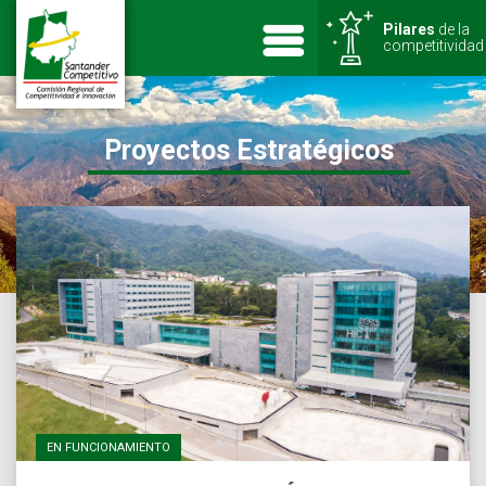
Pilares
de la
competitividad
Proyectos Estratégicos
EN FUNCIONAMIENTO