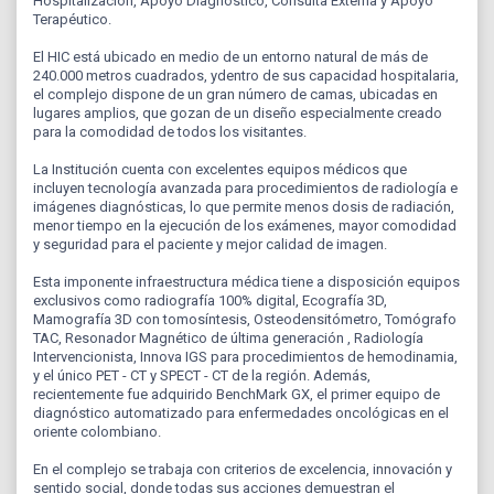
Hospitalización, Apoyo Diagnóstico, Consulta Externa y Apoyo
Terapéutico.
El HIC está ubicado en medio de un entorno natural de más de
240.000 metros cuadrados, ydentro de sus capacidad hospitalaria,
el complejo dispone de un gran número de camas, ubicadas en
lugares amplios, que gozan de un diseño especialmente creado
para la comodidad de todos los visitantes.
La Institución cuenta con excelentes equipos médicos que
incluyen tecnología avanzada para procedimientos de radiología e
imágenes diagnósticas, lo que permite menos dosis de radiación,
menor tiempo en la ejecución de los exámenes, mayor comodidad
y seguridad para el paciente y mejor calidad de imagen.
Esta imponente infraestructura médica tiene a disposición equipos
exclusivos como radiografía 100% digital, Ecografía 3D,
Mamografía 3D con tomosíntesis, Osteodensitómetro, Tomógrafo
TAC, Resonador Magnético de última generación , Radiología
Intervencionista, Innova IGS para procedimientos de hemodinamia,
y el único PET - CT y SPECT - CT de la región. Además,
recientemente fue adquirido BenchMark GX, el primer equipo de
diagnóstico automatizado para enfermedades oncológicas en el
oriente colombiano.
En el complejo se trabaja con criterios de excelencia, innovación y
sentido social, donde todas sus acciones demuestran el