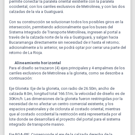
permite conectar la paralela oriental existente con la paralela
occidental, con los carriles exclusivos de Metrolinea, y con las dos
calzadas de la vía a Guatiguará.
Con su construcción se solucionan todos los posibles giros en la
intersección, permitiendo adicionalmente que los buses del
Sistema Integrado de Transporte Metrolínea, ingresen al portal a
través de la calzada norte de la vía a Guatiguará, y salgan hacia
Bucaramanga directamente sin necesidad de ir hasta el retorno;
adicionalmente a lo anterior, se podrá optar por cerrar una parte del
retorno de La Rioja.
Alineamiento horizontal
Para el diseño se trazaron (4) ejes principales y 4 empalmes de los
carriles exclusivos de Metrolinea a la glorieta, como se describe a
continuación:
Eje Glorieta: Eje de la glorieta, con radio de 26.50m, ancho de
calzada 8.0m, longitud total 166.51m; la velocidad de diseño es de
30Km/h. Las dimensiones de la glorieta fueron restringidas por la
necesidad de no afectar un centro comercial existente, y los
espacios peatonales y de cicloruta al costado oriental, mientras
que al costado occidental la restricción está representada por el
lote donde se desarrollará el proyecto del portal para el sistema
integrado de transporte masivo.
Eje BGA-PIE: Corresponde al eje de la calzada derecha de la