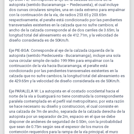
autopista (sentido Bucaramanga – Piedecuesta), el cual incluye
dos curvas circulares simples, una en cada extremo para empalmar
con la continuación de la vía, de radios 253.65 y 203.65m
respectivamente; el peralte está condicionado por las pendientes
transversales existentes en la calzada que no sufre cambios; el
ancho de la calzada corresponde al de dos carriles de 3.65m; la
longitud total del alineamiento es de 412.71m, y la velocidad de
diseño considerada es de 50Km/h.
Eje PIE-BGA: Corresponde al eje de la calzada izquierda de la
autopista (sentido Piedecuesta - Bucaramanga), incluye una sola
curva circular simple de radio 199.99m para empalmar con la
continuación de la vía hacia Bucaramanga; el peralte está
condicionado por las pendientes transversales existentes en la
calzada que no sufre cambios; la longitud total del alineamiento es
de 429.65m y la velocidad de diseño considerada es de 50Km/h.
Eje PARALELA W: La autopista en el costado occidental hacia el
norte de la vía a Guatiguará no tiene construida la correspondiente
paralela contemplada en el perfil vial metropolitano; por esta razón
se hace necesario su diseño y construccion, el cual consiste en
una calzada de 7m de ancho, separada de la calzada derecha de la
autopista por un separador de 2m, espacio en el que se debe
disponer de andenes de seguridad de 0.50m, con la probabilidad
que sean de 0.75m según sea el espesor de los muros de
contención requeridos para la rampa de la vía principal; el muro