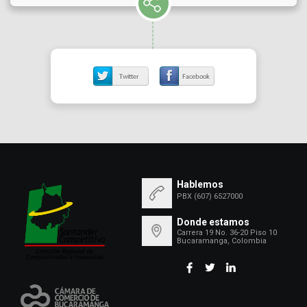
Hablemos
PBX (607) 6527000
Donde estamos
Carrera 19 No. 36-20 Piso 10
Bucaramanga, Colombia