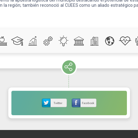
tó la apuesta logística del municipio destacando el potencial de esta
en la región; también reconoció al CUEES como un aliado estratégico p