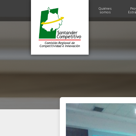
Quiénes
Pro
somos
Estr
Historia
Alcances y Logros
Miembros
Estructura