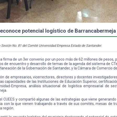
econoce potencial logístico de Barrancabermeja
la Sesión No. 81 del Comité Universidad Empresa Estado de Santander.
 la firma de un 3er convenio por un poco más de 62 millones de pesos, 
os de encuentro y desarrollo de temas de la agenda del sistema de CTeI
y Planeación de la Gobernación de Santander, y la Cámara de Comercio 
ión de empresarios, vicerrectores, directores y docentes investigadores
s capacidades de las Instituciones de Educación Superior, certificación
ersidad-Empresa, análisis situacional de logística empresarial de sec
meja.
el CUEES y compartió algunas de las estrategias que viene generando
gia con la que vienen trabajando a través de sus comités, mesas de tr
a región.