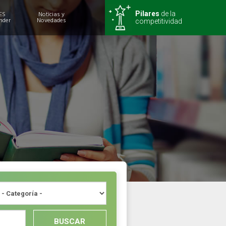
ES
Noticias y
Pilares
de la
nder
Novedades
competitividad
BUSCAR