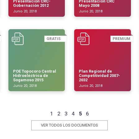
Presentacion CRC-
Presentación CRC
Gobernación 2012
Mayo 2008
Junio 20, 2018
Junio 20, 2018
GRATIS
PREMIUM
POE Topocoro Central
Plan Regional de
Hidroeléctrica de
Competitividad 2007-
Sogamoso 2015
2032
Junio 20, 2018
Junio 20, 2018
1
2
3
4
5
6
VER TODOS LOS DOCUMENTOS