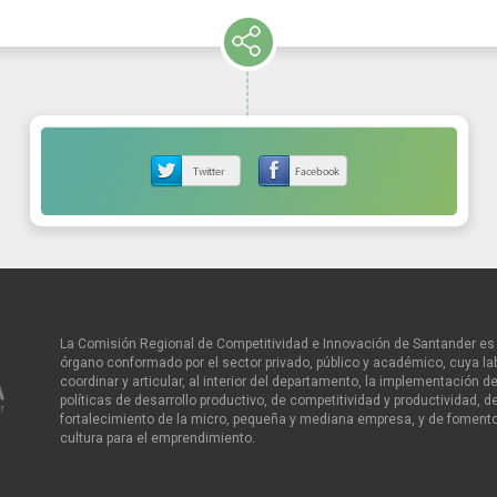
La Comisión Regional de Competitividad e Innovación de Santander es 
órgano conformado por el sector privado, público y académico, cuya la
coordinar y articular, al interior del departamento, la implementación de
políticas de desarrollo productivo, de competitividad y productividad, d
fortalecimiento de la micro, pequeña y mediana empresa, y de fomento
cultura para el emprendimiento.