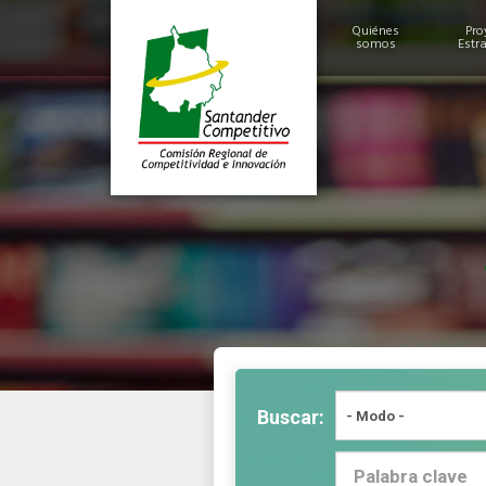
Quiénes
Pro
somos
Estr
Historia
Alcances y Logros
Miembros
Estructura
Buscar: