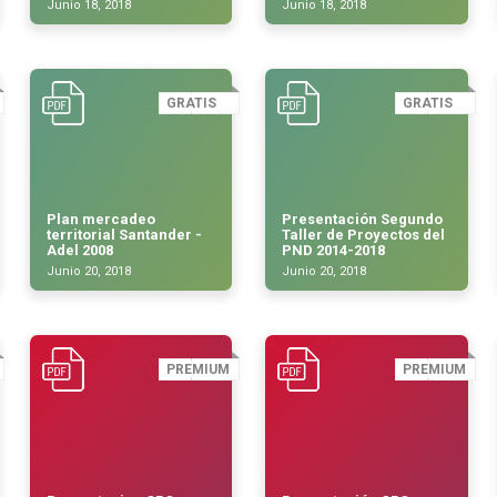
Junio 18, 2018
Junio 18, 2018
GRATIS
GRATIS
Plan mercadeo
Presentación Segundo
territorial Santander -
Taller de Proyectos del
Adel 2008
PND 2014-2018
Junio 20, 2018
Junio 20, 2018
PREMIUM
PREMIUM