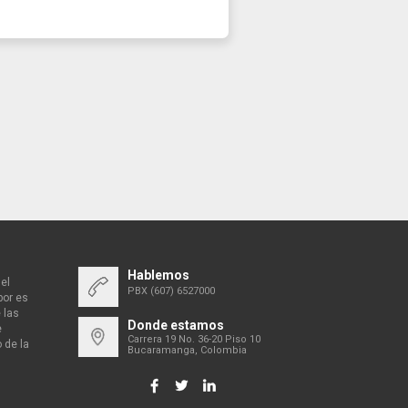
Hablemos
el
PBX (607) 6527000
bor es
 las
Donde estamos
e
Carrera 19 No. 36-20 Piso 10
 de la
Bucaramanga, Colombia